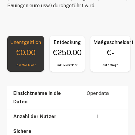
Bauingenieure usw.) durchgeführt wird.
Unentgeltlich
Entdeckung
Maßgeschneidert
€0.00
€250.00
€-
inkl. MwSt./Jahr
inkl. MwSt./Jahr
Auf Anfrage
Einsichtnahme in die
Opendata
Daten
Anzahl der Nutzer
1
Sichere